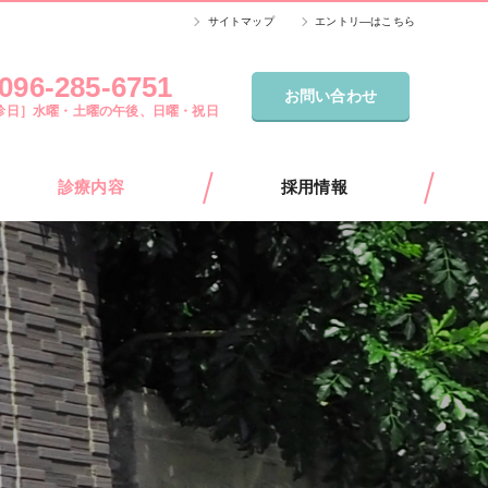
サイトマップ
エントリ―はこちら
096-285-6751
お問い合わせ
診日］水曜・土曜の午後、日曜・祝日
診療内容
採用情報
整形外科
医療事務
リウマチ科
理学療法士
リハビリ科
スポーツ障害