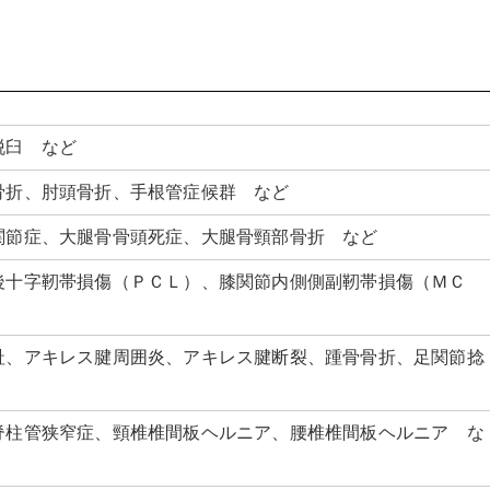
脱臼 など
骨折、肘頭骨折、手根管症候群 など
関節症、大腿骨骨頭死症、大腿骨頸部骨折 など
後十字靭帯損傷（ＰＣＬ）、膝関節内側側副靭帯損傷（ＭＣ
趾、アキレス腱周囲炎、アキレス腱断裂、踵骨骨折、足関節捻
脊柱管狭窄症、頸椎椎間板ヘルニア、腰椎椎間板ヘルニア な