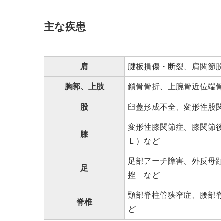
主な疾患
肩
腱板損傷・断裂、肩関節
胸郭、上肢
鎖骨骨折、上腕骨近位端
股
臼蓋形成不全、変形性股
変形性膝関節症、膝関節
膝
Ｌ）など
足部アーチ障害、外反母
足
挫 など
頸部脊柱管狭窄症、腰部
脊椎
ど