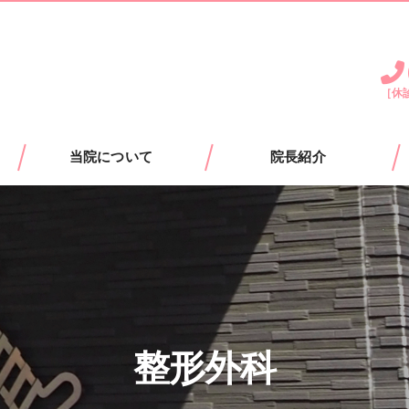
［休
当院について
院長紹介
整形外科