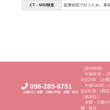
CT・MRI検査
提携病院で行うため、事
［受付時間］
午前/8:30～ (
日)12:00 (土曜)
096-285-6751
午後/14:00～ 
診)16:30 (再診)
［休診日］水曜・土曜の午後、日曜・祝日
［休診日］
水曜・土曜の
曜・祝日