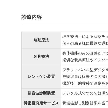
診療内容
理学療法士による状態チ
運動療法
個々の患者様に最適な運
身体機能のみの改善だけ
装具療法
適切な装具療法やインソ
フラットパネル型デジタ
レントゲン装置
被曝線量は従来のＣＲ撮
撮影後、約数秒で画像を
超音波診断装置
デジタル式ですので鮮明
骨密度測定サービス
骨塩撮影し測定結果を当